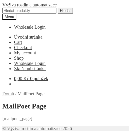
Přeskočit
Přejít
Výživa rostlin a automatizace
na
k
Hledat:
Hledat
navigaci
obsahu
Menu
webu
Wholesale Login
Úvodní stránka
Cart
Checkout
My account
Shop
Wholesale Login
Zkušební stránka
0,00
Kč
0 položek
Domů
/
MailPoet Page
MailPoet Page
[mailpoet_page]
© Výživa rostlin a automatizace 2026