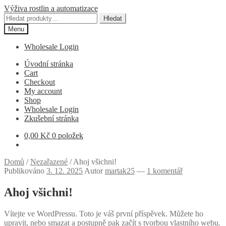
Přeskočit
Přejít
Výživa rostlin a automatizace
na
k
Hledat:
Hledat
navigaci
obsahu
Menu
webu
Wholesale Login
Úvodní stránka
Cart
Checkout
My account
Shop
Wholesale Login
Zkušební stránka
0,00
Kč
0 položek
Domů
/
Nezařazené
/
Ahoj všichni!
Publikováno
3. 12. 2025
Autor
martak25
—
1 komentář
Ahoj všichni!
Vítejte ve WordPressu. Toto je váš první příspěvek. Můžete ho
upravit, nebo smazat a postupně pak začít s tvorbou vlastního webu.